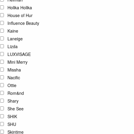
Holika Holika
House of Hur
Influence Beauty
Kaine
Laneige
Lizda
LUXVISAGE
Mini Merry
Missha
Nacific
Ottie
Rom&nd
Shary
She See
SHIK
SHU
Skintime