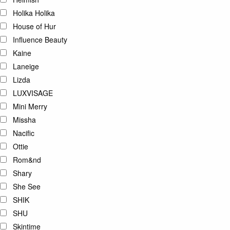
Holika Holika
House of Hur
Influence Beauty
Kaine
Laneige
Lizda
LUXVISAGE
Mini Merry
Missha
Nacific
Ottie
Rom&nd
Shary
She See
SHIK
SHU
Skintime