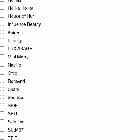
Holika Holika
House of Hur
Influence Beauty
Kaine
Laneige
LUXVISAGE
Mini Merry
Nacific
Ottie
Rom&nd
Shary
She See
SHIK
SHU
Skintime
SU:M37
TFIT