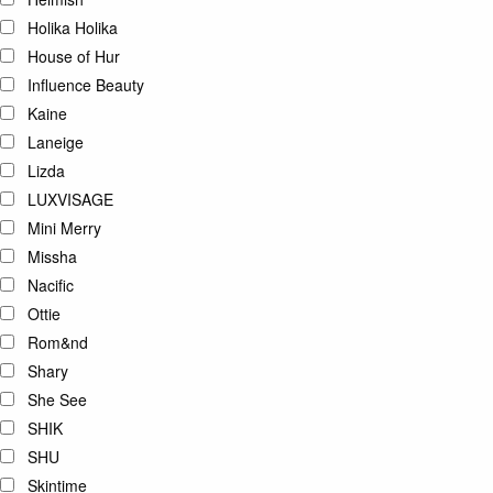
Holika Holika
House of Hur
Influence Beauty
Kaine
Laneige
Lizda
LUXVISAGE
Mini Merry
Missha
Nacific
Ottie
Rom&nd
Shary
She See
SHIK
SHU
Skintime