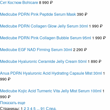
Сет Костюм Bohicare
8 990 ₽
Medicube PDRN Pink Peptide Serum Mask
390 ₽
Medicube PDRN Collagen Glow Jelly Serum 30ml
1 990 ₽
Medicube PDRN Pink Collagen Bubble Serum 95ml
1 990 ₽
Medicube EGF NAD Firming Serum 30ml
2 290 ₽
Medicube Hyaluronic Ceramide Jelly Cream 50ml
1 890 ₽
Anua PDRN Hyaluronic Acid Hydrating Capsule Mist 30ml
1
990 ₽
Medicube Kojic Acid Turmeric Vita Jelly Mist Serum 100ml
1
990 ₽
Показать еще
Страницы:
1
2
3
4
5
...
91
След.