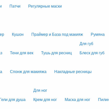
и
Патчи
Регулярные маски
тер
Кушон
Праймер и База под макияж
Румяна
Для губ
аз
Тени для век
Тушь для ресниц
Блеск для губ
жа
Спонж для макияжа
Накладные ресницы
Для ног
Гели для душа
Крем для ног
Маска для ног
Пилин