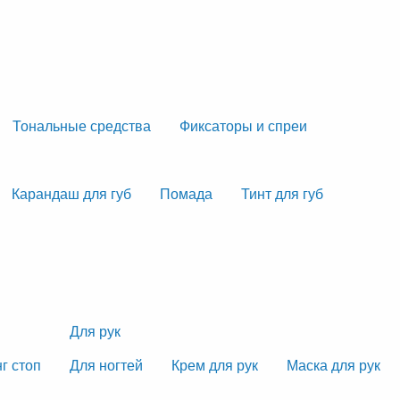
Тональные средства
Фиксаторы и спреи
Карандаш для губ
Помада
Тинт для губ
Для рук
г стоп
Для ногтей
Крем для рук
Маска для рук