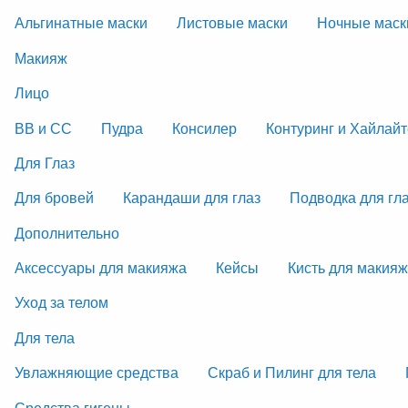
Альгинатные маски
Листовые маски
Ночные маск
Макияж
Лицо
ВВ и СС
Пудра
Консилер
Контуринг и Хайлай
Для Глаз
Для бровей
Карандаши для глаз
Подводка для гл
Дополнительно
Аксессуары для макияжа
Кейсы
Кисть для макия
Уход за телом
Для тела
Увлажняющие средства
Скраб и Пилинг для тела
Средства гигены