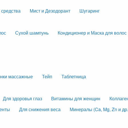
 средства
Мист и Дезодорант
Шугаринг
лос
Сухой шампунь
Кондиционер и Маска для волос
нки массажные
Тейп
Таблетница
Для здоровья глаз
Витамины для женщин
Коллаге
менты
Для снижения веса
Минералы (Ca, Mg, Zn и др.