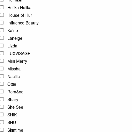
Holika Holika
House of Hur
Influence Beauty
Kaine
Laneige
Lizda
LUXVISAGE
Mini Merry
Missha
Nacific
Ottie
Rom&nd
Shary
She See
SHIK
SHU
Skintime