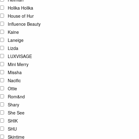
Holika Holika
House of Hur
Influence Beauty
Kaine
Laneige
Lizda
LUXVISAGE
Mini Merry
Missha
Nacific
Ottie
Rom&nd
Shary
She See
SHIK
SHU
Skintime