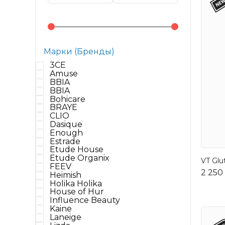
Марки (Бренды)
3CE
Amuse
BBIA
BBIA
Bohicare
BRAYE
CLIO
Dasique
Enough
Estrade
Etude House
Etude Organix
VT Glu
FEEV
2 250
Heimish
Holika Holika
House of Hur
Influence Beauty
Kaine
Laneige