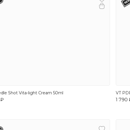
dle Shot Vita-light Cream 50ml
VT PD
 ₽
1 790 