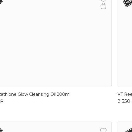
tathione Glow Cleansing Oil 200ml
VT Ree
 ₽
2 550