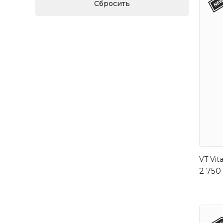
VT Vit
2 750