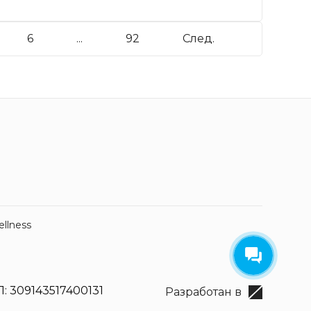
6
...
92
След.
ellness
: 309143517400131
Разработан в