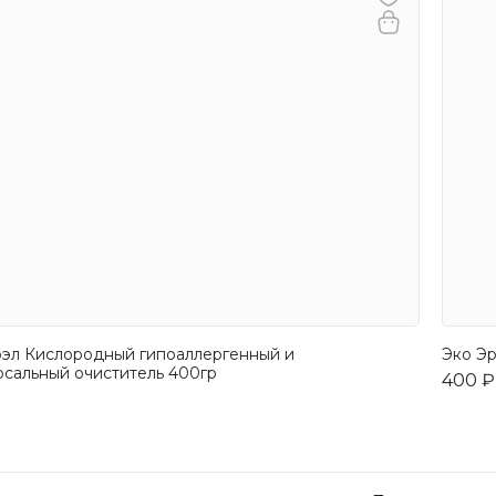
рэл Кислородный гипоаллергенный и
Эко Эр
рсальный очиститель 400гр
400 ₽