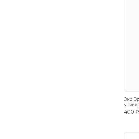
Эко Э
униве
400 ₽