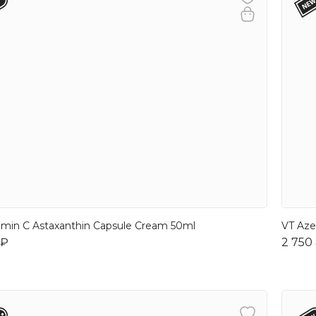
amin C Astaxanthin Capsule Cream 50ml
VT Aze
 ₽
2 750