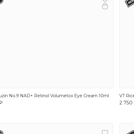
zin No.9 NAD+ Retinol Volumetox Eye Cream 10ml
VT Ric
 ₽
2 750