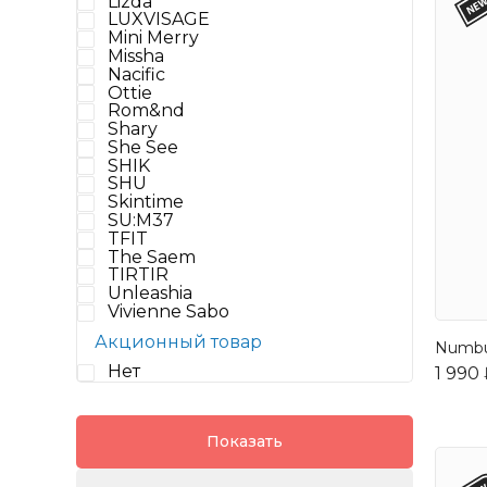
Lizda
LUXVISAGE
Mini Merry
Missha
Nacific
Ottie
Rom&nd
Shary
She See
SHIK
SHU
Skintime
SU:M37
TFIT
The Saem
TIRTIR
Unleashia
Vivienne Sabo
Акционный товар
Numbu
Нет
1 990