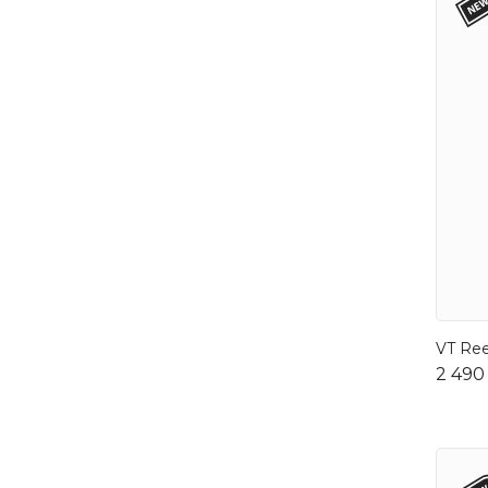
VT Ree
2 490