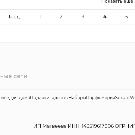
Показать еще
Пред.
1
2
3
4
5
ные сети
овье
Для дома
Подарки
Гаджеты
Наборы
Парфюмерия
Sexual W
ИП Матвеева ИНН: 143519617906 ОГРНИП