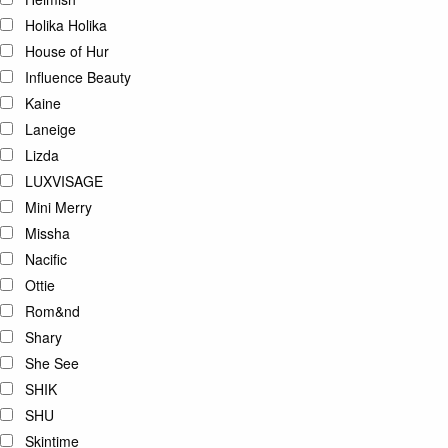
Holika Holika
House of Hur
Influence Beauty
Kaine
Laneige
Lizda
LUXVISAGE
Mini Merry
Missha
Nacific
Ottie
Rom&nd
Shary
She See
SHIK
SHU
Skintime