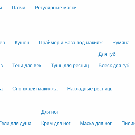
и
Патчи
Регулярные маски
тер
Кушон
Праймер и База под макияж
Румяна
Для губ
аз
Тени для век
Тушь для ресниц
Блеск для губ
жа
Спонж для макияжа
Накладные ресницы
Для ног
Гели для душа
Крем для ног
Маска для ног
Пилин