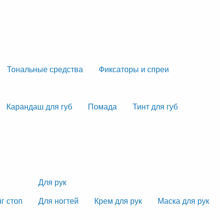
Тональные средства
Фиксаторы и спреи
Карандаш для губ
Помада
Тинт для губ
Для рук
г стоп
Для ногтей
Крем для рук
Маска для рук