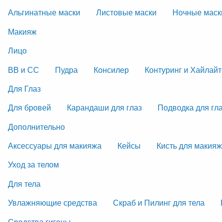
Альгинатные маски
Листовые маски
Ночные маск
Макияж
Лицо
ВВ и СС
Пудра
Консилер
Контуринг и Хайлай
Для Глаз
Для бровей
Карандаши для глаз
Подводка для гл
Дополнительно
Аксессуары для макияжа
Кейсы
Кисть для макия
Уход за телом
Для тела
Увлажняющие средства
Скраб и Пилинг для тела
Средства гигены