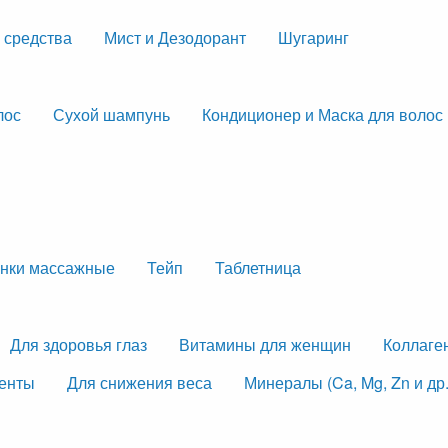
 средства
Мист и Дезодорант
Шугаринг
лос
Сухой шампунь
Кондиционер и Маска для волос
нки массажные
Тейп
Таблетница
Для здоровья глаз
Витамины для женщин
Коллаге
менты
Для снижения веса
Минералы (Ca, Mg, Zn и др.