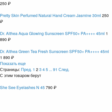
250 ₽
Pretty Skin Perfumed Natural Hand Cream Jasmine 30ml
250
₽
Dr. Althea Aqua Glowing Sunscreen SPF50+ PA++++ 45ml
1
890 ₽
Dr. Althea Green Tea Fresh Sunscreen SPF50+ PA++++ 45ml
1 890 ₽
Показать еще
Страницы:
Пред.
1
2
3
4
5
...
91
След.
С этим товаром берут
She See Eyelashes N 45
790 ₽