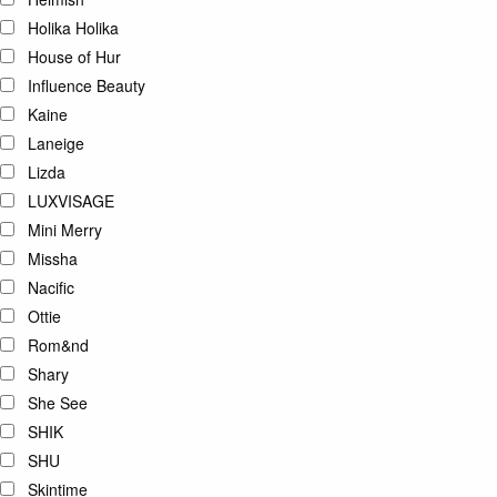
Holika Holika
House of Hur
Influence Beauty
Kaine
Laneige
Lizda
LUXVISAGE
Mini Merry
Missha
Nacific
Ottie
Rom&nd
Shary
She See
SHIK
SHU
Skintime