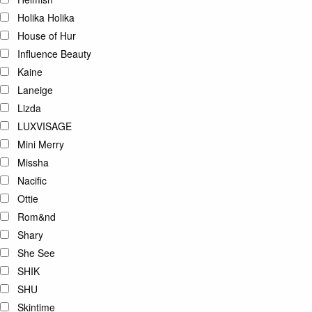
Holika Holika
House of Hur
Influence Beauty
Kaine
Laneige
Lizda
LUXVISAGE
Mini Merry
Missha
Nacific
Ottie
Rom&nd
Shary
She See
SHIK
SHU
Skintime