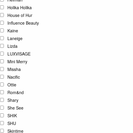
Holika Holika
House of Hur
Influence Beauty
Kaine
Laneige
Lizda
LUXVISAGE
Mini Merry
Missha
Nacific
Ottie
Rom&nd
Shary
She See
SHIK
SHU
Skintime