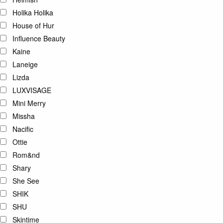
Holika Holika
House of Hur
Influence Beauty
Kaine
Laneige
Lizda
LUXVISAGE
Mini Merry
Missha
Nacific
Ottie
Rom&nd
Shary
She See
SHIK
SHU
Skintime