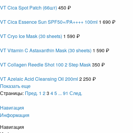
VT Cica Spot Patch (66шт)
450 ₽
VT Cica Essence Sun SPF50+/PA++++ 100ml
1 690 ₽
VT Cryo Ice Mask (30 sheets)
1 590 ₽
VT Vitamin C Astaxanthin Mask (30 sheets)
1 590 ₽
VT Collagen Reedle Shot 100 2 Step Mask
350 ₽
VT Azelaic Acid Cleansing Oil 200ml
2 250 ₽
Показать еще
Страницы:
Пред.
1
2
3
4
5
...
91
След.
Навигация
Информация
Навигация