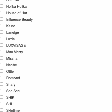
Holika Holika
House of Hur
Influence Beauty
Kaine
Laneige
Lizda
LUXVISAGE
Mini Merry
Missha
Nacific
Ottie
Rom&nd
Shary
She See
SHIK
SHU
Skintime