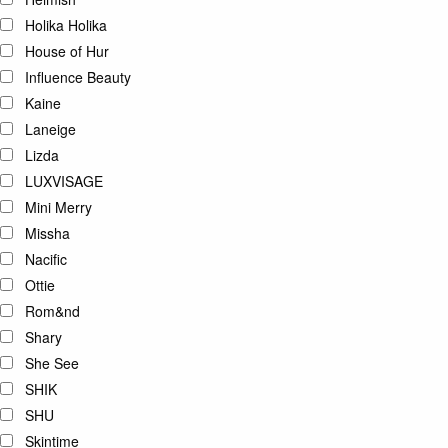
Holika Holika
House of Hur
Influence Beauty
Kaine
Laneige
Lizda
LUXVISAGE
Mini Merry
Missha
Nacific
Ottie
Rom&nd
Shary
She See
SHIK
SHU
Skintime