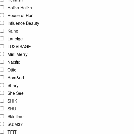
Holika Holika
House of Hur
Influence Beauty
Kaine
Laneige
LUXVISAGE
Mini Merry
Nacific
Ottie
Rom&nd
Shary
She See
SHIK
SHU
Skintime
SU:M37
TFIT