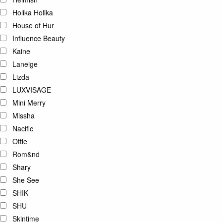
Holika Holika
House of Hur
Influence Beauty
Kaine
Laneige
Lizda
LUXVISAGE
Mini Merry
Missha
Nacific
Ottie
Rom&nd
Shary
She See
SHIK
SHU
Skintime