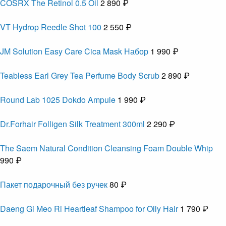
COSRX The Retinol 0.5 Oil
2 890 ₽
VT Hydrop Reedle Shot 100
2 550 ₽
JM Solution Easy Care Cica Mask Набор
1 990 ₽
Teabless Earl Grey Tea Perfume Body Scrub
2 890 ₽
Round Lab 1025 Dokdo Ampule
1 990 ₽
Dr.Forhair Folligen Silk Treatment 300ml
2 290 ₽
The Saem Natural Condition Cleansing Foam Double Whip
990 ₽
Пакет подарочный без ручек
80 ₽
Daeng Gi Meo Ri Heartleaf Shampoo for Oily Hair
1 790 ₽